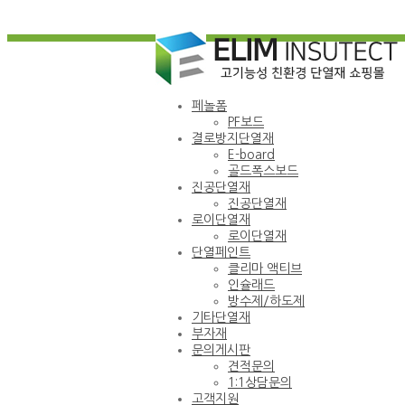
페놀폼
PF보드
결로방지단열재
E-board
골드폭스보드
진공단열재
진공단열재
로이단열재
로이단열재
단열페인트
클리마 액티브
인슐래드
방수제/하도제
기타단열재
부자재
문의게시판
견적문의
1:1상담문의
고객지원