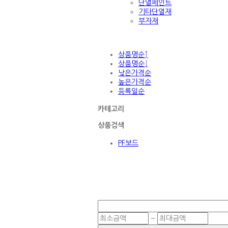
단열페인트
기타단열재
부자재
상품명순↑
상품명순↓
낮은가격순
높은가격순
등록일순
카테고리
상품검색
PF보드
~