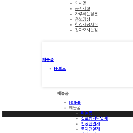
인사말
공지사항
자주하는질문
홍보영상
현장시공사진
찾아오시는길
페놀폼
PF보드
페놀폼
HOME
페놀폼
페놀폼
결로방지단열재
진공단열재
로이단열재