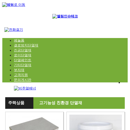
페놀폼
결로방지단열재
진공단열재
로이단열재
단열페인트
기타단열재
부자재
고객지원
문의게시판
주력상품
고기능성 친환경 단열재