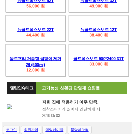
뉴골드폭스보드 52T
뉴골드폭스보드 32T
56,000 원
49,900 원
뉴골드폭스보드 22T
뉴골드폭스보드 12T
44,400 원
38,400 원
몰드프리 거품형 곰팡이 제거
골드폭스보드 900*2400 31T
33,000 원
제 (500ml)
12,000 원
엘림인슈테크
고기능성 친환경 단열재 쇼핑몰
저희 집에 적용하기 아주 만족..
접착스티커가 있어서 간단하게 시..
2019-05-03
로그인
회원가입
엘림케미칼
뚝닥이닷컴